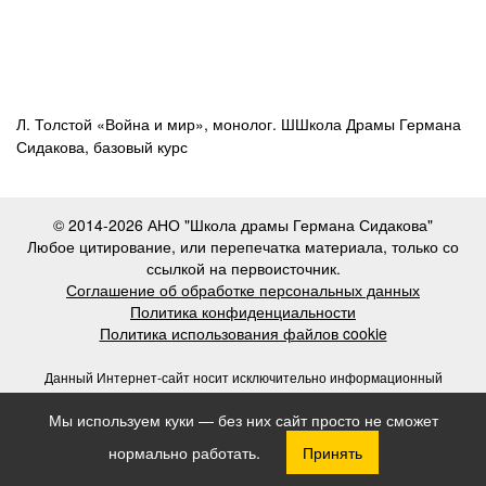
Л. Толстой «Война и мир», монолог. ШШкола Драмы Германа
Сидакова, базовый курс
© 2014-2026 АНО "Школа драмы Германа Сидакова"
Любое цитирование, или перепечатка материала, только со
ссылкой на первоисточник.
Соглашение об обработке персональных данных
Политика конфиденциальности
Политика использования файлов cookie
Данный Интернет-сайт носит исключительно информационный
характер, и вся информация на нем не является публичной офертой,
Мы используем куки — без них сайт просто не сможет
определяемой положениями статьи 437 (2) Гражданского кодекса
Российской Федерации.
нормально работать.
Принять