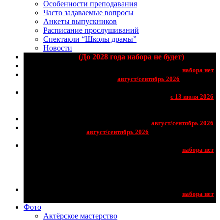
Особенности преподавания
Часто задаваемые вопросы
Анкеты выпускников
Расписание прослушиваний
Спектакли “Школы драмы”
Новости
Основной курс
(До 2028 года набора не будет)
Артист Мюзикла
Мастер-курс Германа
Сидакова
Мастер-класс для профессиональных
актрис и актеров от итальянского
режиссера Marco Lorenzi
Мастерская молодого артиста
Мастерская
первого шага
Курс ораторского мастерства
Новое мышление
Новый голос
Новое тело
Отзывы с курса ораторского мастерства
Мастерская педагогов Школы Германа
Сидакова
Фото
Актёрское мастерство