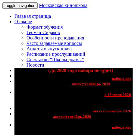
Московская киношкола
Toggle navigation
Главная страница
О школе
Формат обучения
Герман Сидаков
Особенности преподавания
Часто задаваемые вопросы
Анкеты выпускников
Расписание прослушиваний
Спектакли “Школы драмы”
Новости
Основной курс
(До 2028 года набора не будет)
Артист Мюзикла
Мастер-курс Германа
Сидакова
Мастер-класс для профессиональных
актрис и актеров от итальянского
режиссера Marco Lorenzi
Мастерская молодого артиста
Мастерская
первого шага
Курс ораторского мастерства
Новое мышление