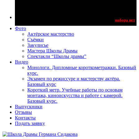
Новый голос
Новое тело
Отзывы с курса ораторского мастерства
Мастерская педагогов Школы Германа
Сидакова
Фото
Актёрское мастерство
Съёмки
Закулисье
Мастера Школы Драмы
Спектакли “Школы драмы”
Видео
Монологи. Дипломные короткометражки. Базовый
курс.
Экзамен по режиссуре и мастерству актёра.
Базовый курс
Короткий метр. Учебные работы по основам
монтажа, киноискусства и работе с камерой.
Базовый курс.
Выпускники
Отзывы
Контакты
Подать заявку