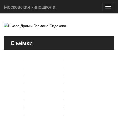
Московская киношкола
Toggl
navig
Съёмки