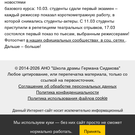
новостями
базового курса: 10.03. студенты сдали первый экзамен –
каждый режиссер показал короткометражную работу, в
которой снимались студенты-актеры. С 11.03 студенты
приступили в репетициям театральных отрывков, 17.03
состоялся первый показ по пьесам, выбранным режиссерами!
Фотоотчет
в наших официальных сообществах в соц. сетях
.
Дальше – больше!
© 2014-2026 АНО "Школа драмы Германа Сидакова"
Любое цитирование, или перепечатка материала, только со
ссылкой на первоисточник.
Соглашение об обработке персональных данных
Политика конфиденциальности
Политика использования файлов cookie
Данный Интернет-сайт носит исключительно информационный
характер, и вся информация на нем не является публичной офертой,
Мы используем куки — без них сайт просто не сможет
определяемой положениями статьи 437 (2) Гражданского кодекса
Российской Федерации.
нормально работать.
Принять