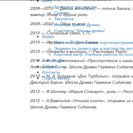
Фото
Актёрское мастерство
2009—2010 — Даёшь молодёжь! — гопник Башка, б
Съёмки
вампир Эдгар и другие роли.
Закулисье
2009—2010 — Одна за всех
Мастера Школы Драмы
Спектакли “Школы драмы”
2010 — Случайные связи, СТС
Видео
2010 — Игрушки — Гопник Башка
Монологи. Дипломные короткометражки.
Экзамен по режиссуре и мастерству акт
2010 — Однажды в милиции — Растаман Укроп
Короткий метр. Учебные работы по осно
Выпускники
2010 — Ф. М. Достоевский «Преступление и наказ
Отзывы
Александра Скляр, Школа Драмы Германа Сидако
Контакты
2010 — М. А. Булгаков «Дни Турбиных», отрывок 
Подать заявку
Дмитрий Барин, Школа Драмы Германа Сидакова
2012 — Ф.Шиллер «Мария Стюарт», роль — Лесте
2012 — А.Вампилов «Утиная охота», отрывок из п
Школа Драмы Германа Сидакова