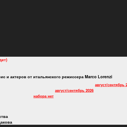
Башкатов
Михаил
род Томск
кий Факультет
дет)
 курс по профессии «актёр драматического театра и кино»
с и актеров от итальянского режиссера Marco Lorenzi
ства
дакова