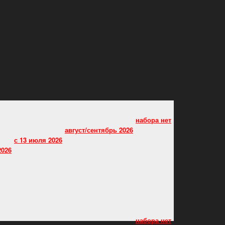
Главная страница
О школе
Формат обучения
Герман Сидаков
Особенности преподавания
Часто задаваемые вопросы
Анкеты выпускников
Расписание прослушиваний
Спектакли “Школы драмы”
Новости
Основной курс
(До 2028 года
набора не будет)
Артист Мюзикла
Мастер-курс Германа Сидакова
Мастер-класс для
профессиональных
актрис и актеров от итальянского
режиссера Marco Lorenzi
Мастерская