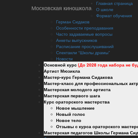
Главная страница
Московская киношкола
О школе
Формат обучения
Герман Сидаков
Особенности преподавания
Часто задаваемые вопросы
Анкеты выпускников
Дата и место рождения: 19.08.1981, го
Расписание прослушиваний
Спектакли “Школы драмы”
Образование:
Новости
Томский Государственный Университет, Экономичес
Основной курс
(До 2028 года набора не бу
2010 г. — Школа Драмы Германа Сидакова, базовый
Артист Мюзикла
Мастер-курс Германа Сидакова
Личные данные:
Мастер-класс для профессиональных актри
Рост:: 175
Мастерская молодого артиста
Вес:: 68
Мастерская первого шага
Размер одежды:: 46
Курс ораторского мастерства
Размер обуви:: 41
Новое мышление
Цвет глаз:: зеленый
Новый голос
Новое тело
Творческий опыт:
Отзывы с курса ораторского мастер
2009—2010 — «Видеобитва», СТС, ведущий
Мастерская педагогов Школы Германа Си
2009— Comedy Woman — гопник Башка