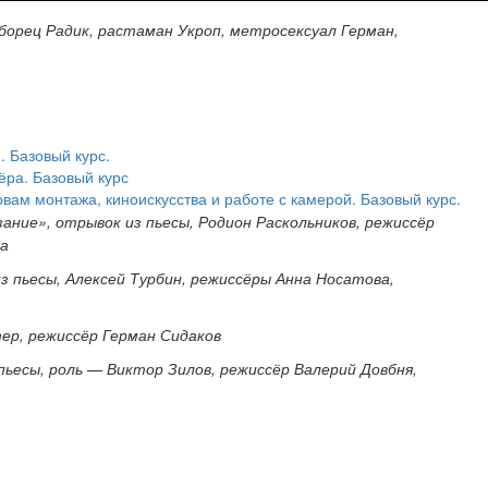
орец Радик, растаман Укроп, метросексуал Герман,
 Базовый курс.
ёра. Базовый курс
вам монтажа, киноискусства и работе с камерой. Базовый курс.
ание», отрывок из пьесы, Родион Раскольников, режиссёр
ва
из пьесы, Алексей Турбин, режиссёры Анна Носатова,
р, режиссёр Герман Сидаков
ьесы, роль — Виктор Зилов, режиссёр Валерий Довбня,